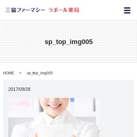
メ
sp_top_img005
HOME
sp_top_img005
2017/09/28